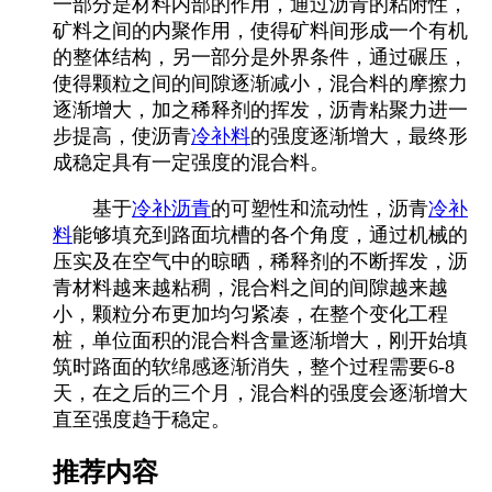
一部分是材料内部的作用，通过沥青的粘附性，
矿料之间的内聚作用，使得矿料间形成一个有机
的整体结构，另一部分是外界条件，通过碾压，
使得颗粒之间的间隙逐渐减小，混合料的摩擦力
逐渐增大，加之稀释剂的挥发，沥青粘聚力进一
步提高，使沥青
冷补料
的强度逐渐增大，最终形
成稳定具有一定强度的混合料。
基于
冷补沥青
的可塑性和流动性，沥青
冷补
料
能够填充到路面坑槽的各个角度，通过机械的
压实及在空气中的晾晒，稀释剂的不断挥发，沥
青材料越来越粘稠，混合料之间的间隙越来越
小，颗粒分布更加均匀紧凑，在整个变化工程
桩，单位面积的混合料含量逐渐增大，刚开始填
筑时路面的软绵感逐渐消失，整个过程需要6-8
天，在之后的三个月，混合料的强度会逐渐增大
直至强度趋于稳定。
推荐内容